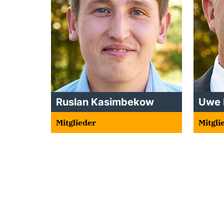
Ruslan Kasimbekow
Uwe 
Mitglieder
Mitgli