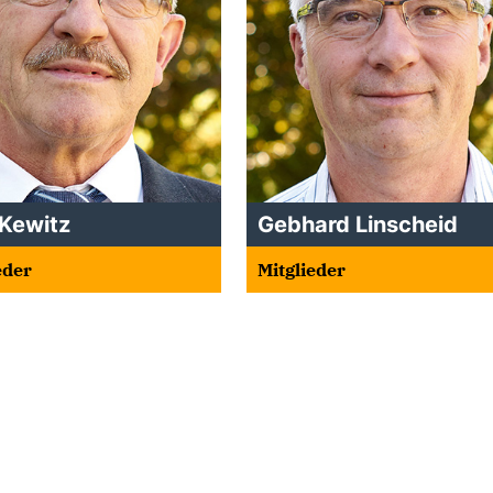
Kewitz
Gebhard Linscheid
eder
Mitglieder