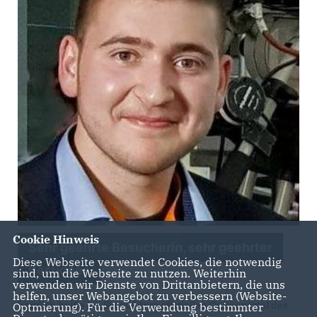
Cookie Hinweis
Sehr geehrte Besucherin, sehr geehrter
Diese Webseite verwendet Cookies, die notwendig
Besucher,
sind, um die Webseite zu nutzen. Weiterhin
verwenden wir Dienste von Drittanbietern, die uns
helfen, unser Webangebot zu verbessern (Website-
herzlich heiße ich Sie auf dem offiziellen Onlineportal des
Optmierung). Für die Verwendung bestimmter