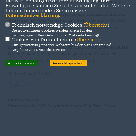
Dienste, benötigen wir Ihre Einwilligung. Ihre
CDU Gemeindeverbandes Bad Ems - Nassau willkommen.
Einwilligung können Sie jederzeit widerrufen. Weitere
Informationen finden Sie in unserer
Für uns bedeutet Politik Gespräch und Diskussion mit den
Datenschutzerklärung
.
Menschen. Ich lade Sie daher gerne ein, mit uns in Kontakt
Technisch notwendige Cookies (
Übersicht
)
zu treten und Ihre Ideen, Wünsche und Anregungen zu
Die notwendigen Cookies werden allein für den
schildern.
ordnungsgemäßen Gebrauch der Webseite benötigt.
Cookies von Drittanbietern (
Übersicht
)
Zur Optimierung unserer Webseite binden wir Dienste und
Zusammen mit Ihnen wollen wir die Zukunft unserer neuen
Angebote von Drittanbietern ein.
Verbandsgemeinde gemeinsam gestalten. Ich wünsche
Ihnen viel Freude auf unserer Internetseite.
Alle akzeptieren
Auswahl speichern
Mit herzlichen Grüßen
Ihr Paul Schoor
Vorsitzender des CDU Gemeindeverbandes Bad Ems - Nassau